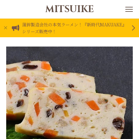
MITSUIKE
蒲鉾製造会社の本気ラーメン！『新時代MAKUAKE』
シリーズ販売中！