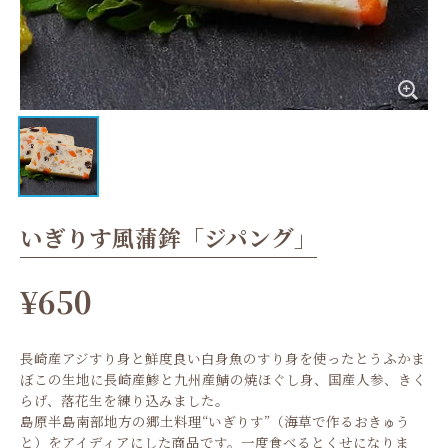
いぎりす風蒲鉾「ジパング」
¥650
長崎産アジすり身と鮮度良い白身魚のすり身を使ったとうふかま
ぼこの生地に長崎産鯵と九州産鯖の焼ほぐし身、国産人参、きく
らげ、落花生を練り込みました。
島原半島南部地方の郷土料理“いぎりす”（海草で作るおきゅう
と）をアイディアにした商品です。一度食べるとくせになりま