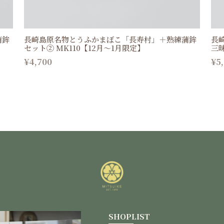
蒲鉾
長崎島原名物とうふかまぼこ「長寿村」＋熟練蒲鉾
長
セット② MK110【12月〜1月限定】
三昧
¥4,700
¥5
SHOPLIST