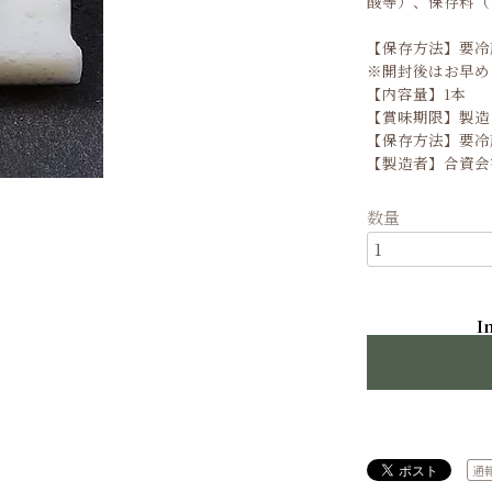
酸等）、保存料（
【保存方法】要冷
※開封後はお早め
【内容量】1本
【賞味期限】製造
【保存方法】要冷
【製造者】合資会
数量
I
通