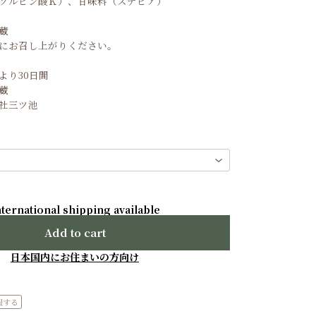
ソルビン酸Ｋ）、甘味料（ステビア）
蔵
にお召し上がりください。
より30日間
蔵
社三ツ池
nternational shipping available
Add to cart
日本国内にお住まいの方向け
報する