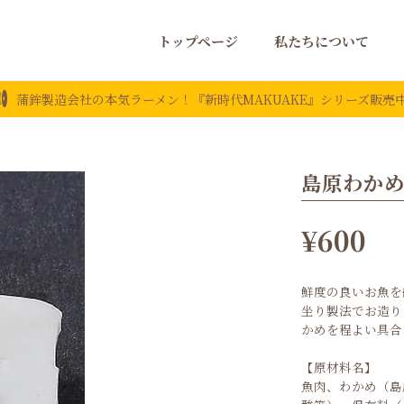
トップページ
私たちについて
蒲鉾製造会社の本気ラーメン！『新時代MAKUAKE』シリーズ販売
島原わか
¥600
鮮度の良いお魚を
坐り製法でお造り
かめを程よい具合
【原材料名】
魚肉、わかめ（島