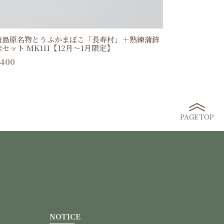
崎島原名物とうふかまぼこ「長寿村」＋熟練蒲鉾
セット MK111【12月〜1月限定】
,400
PAGE TOP
NOTICE